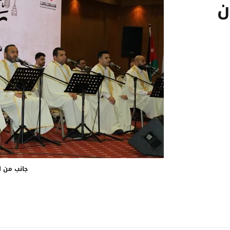
ن
جانب من ا