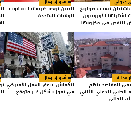
ي ودولي
أسواق ومال
واشنطن تسحب صواريخ
الصين توجه ضربة تجارية قوية
ان
ت اشتراها الأوروبيون
للولايات المتحدة
ال
ض النقص في مخزونها
ال
ر محلية
أسواق ومال
ى المقاصد ينظم
انكماش سوق العمل الأميركي
تو
 الطبي الدولي الثاني
في تموز بشكل غير متوقع
للص
آب الحالي