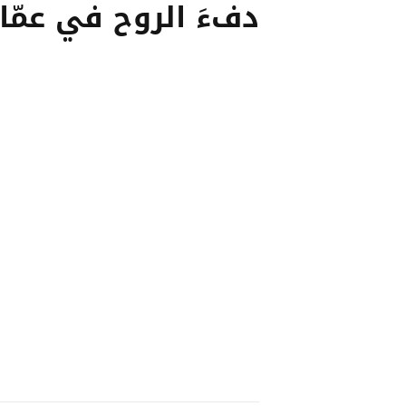
دفءَ الروح في عمّا