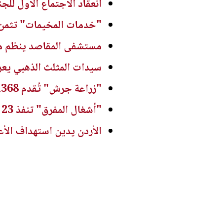
انعقاد الاجتماع الأول للجن
"خدمات المخيمات" تثمن 
مستشفى المقاصد ينظم مؤت
سيدات المثلث الذهبي يع
"زراعة جرش" تُقدم 1368 خدمة وتُوزع 260 ألف شتلة
"أشغال المفرق" تنفذ 23 مشروعاً لطرق المحافظة بكلفة 850 ألف دينار
الأردن يدين استهداف الأع