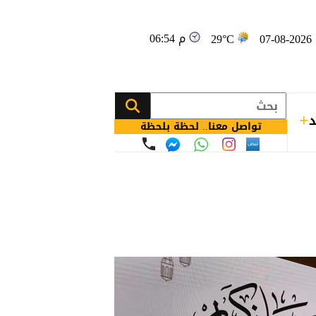
06:54 م
0
29°C
د
تواصل معنا.. لحظة بلحظة