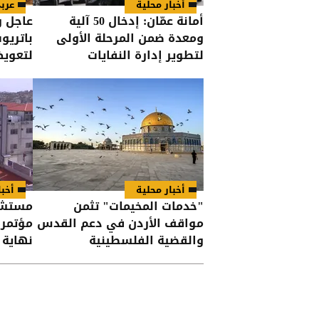
أخبار محلية
عرب
أمانة عمّان: إدخال 50 آلية
عاجل 
ومعدة ضمن المرحلة الأولى
باتريو
لتطوير إدارة النفايات
لتعوي
أخبار محلية
أخبا
"خدمات المخيمات" تثمن
مستشف
مواقف الأردن في دعم القدس
مؤتمره
والقضية الفلسطينية
نهاية 