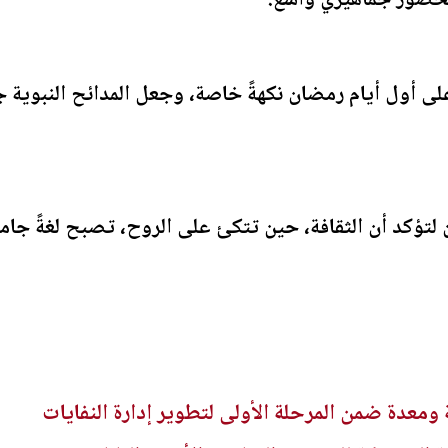
حضور جماهيري واسع.
لى أول أيام رمضان نكهةً خاصة، وجعل المدائح النبوية جس
كد أن الثقافة، حين تتكئ على الروح، تصبح لغةً جامعة، 