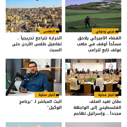
عربي ودولي
الطقس
القضاء الأميركي يلاحق
الحرارة تتراجع تدريجياً ..
مسلّحاً أوقف في ملعب
تفاصيل طقس الأردن حتى
غولف تابع لترامب
السبت
أخبار محلية
أخبار محلية
عمّان تعيد الملف
البث المباشر لـ "برنامج
الفلسطيني إلى الواجهة
الوكيل"
مجدداً .. وإسرائيل تهاجم
البيان العربي