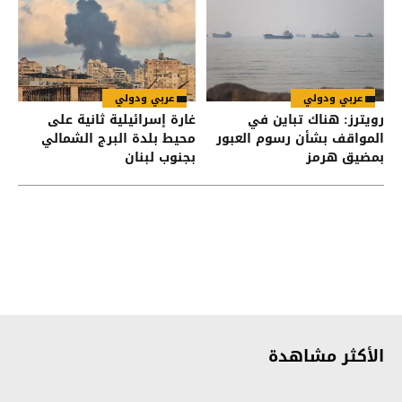
عربي ودولي
عربي ودولي
رويترز: هناك تباين في
غارة إسرائيلية ثانية على
المواقف بشأن رسوم العبور
محيط بلدة البرج الشمالي
بمضيق هرمز
بجنوب لبنان
الأكثر مشاهدة