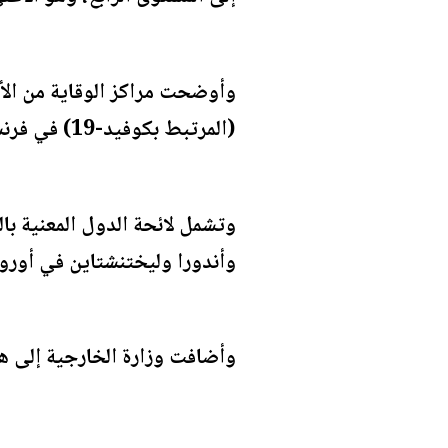
وأوضحت مراكز الوقاية من الأم
(المرتبط بكوفيد-19) في فرنسا، حتى المسافرين الملقحين بالكامل يمكن أن يواجهوا خطر الإصابة بالمتحوّرات ونقلها".
وتشمل لائحة الدول المعنية با
وأندورا وليختنشتاين في أوروبا
وأضافت وزارة الخارجية إلى هذ