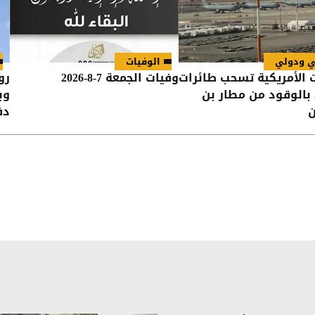
ي ودولي
الوفيات
 الأمريكية تسحب طائرات
وفيات الجمعة 7-8-2026
رو
 بالوقود من مطار بن
وب
ن
دف