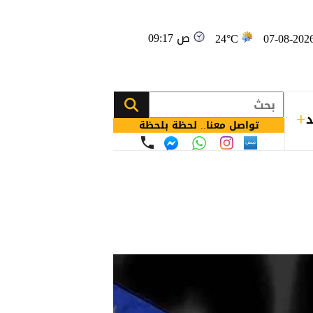
09:17 ص
24°C
د
تواصل معنا.. لحظة بلحظة