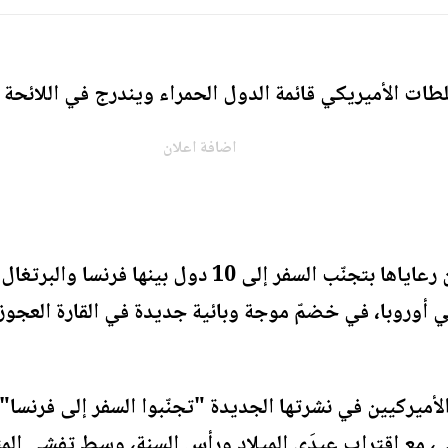
لأميريكي قائمة الدول الحمراء ويندرج في اللائحة 10 دول منها الأردن .
اضافة اعلان
وأوصت السلطات أمس الاثنين رعاياها بتجنّب السفر إلى 0
 أوروبا، في خضمّ موجة وبائية جديدة في القارة العجوز.
الأميركيين في نشرتها الجديدة "تجنّبوا السفر إلى فرنسا
لى، مع اقتراب عيدَي الميلاد ورأس السنة، وسط تفشي الم