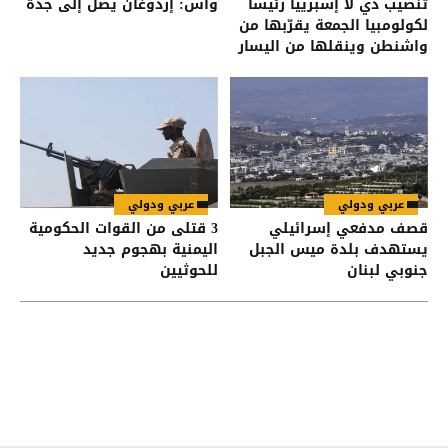
تنصيب دي لا إسبرييا رئيسا
واس: إردوغان يصل إلى جدة
لكولومبيا الجمعة يقرّبها من
واشنطن وينقلها من اليسار
إلى اليمين
عربي ودولي
عربي ودولي
قصف مدفعي إسرائيلي
3 قتلى من القوات الحكومية
يستهدف بلدة ميس الجبل
اليمنية بهجوم جديد
جنوبي لبنان
للحوثيين