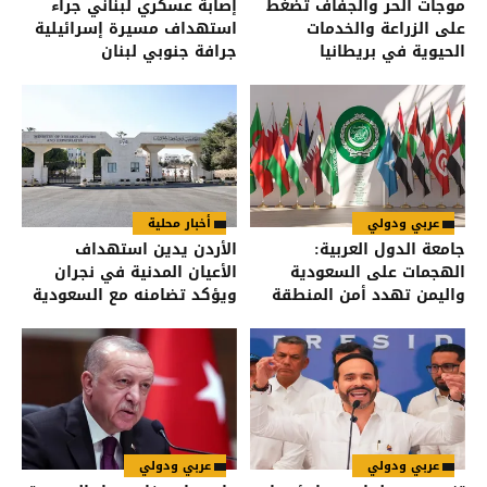
موجات الحر والجفاف تضغط
إصابة عسكري لبناني جراء
على الزراعة والخدمات
استهداف مسيرة إسرائيلية
الحيوية في بريطانيا
جرافة جنوبي لبنان
عربي ودولي
أخبار محلية
جامعة الدول العربية:
الأردن يدين استهداف
الهجمات على السعودية
الأعيان المدنية في نجران
واليمن تهدد أمن المنطقة
ويؤكد تضامنه مع السعودية
عربي ودولي
عربي ودولي