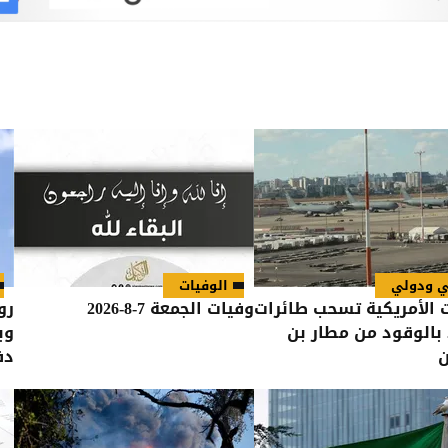
ي ودولي
الوفيات
 الأمريكية تسحب طائرات
وفيات الجمعة 7-8-2026
رو
 بالوقود من مطار بن
وب
ن
دف