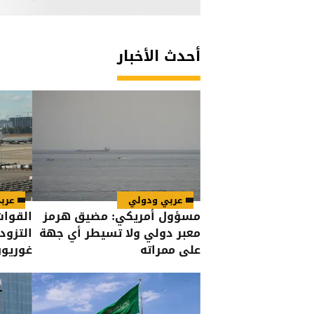
أحدث الأخبار
عربي ودولي
عرب
مسؤول أمريكي: مضيق هرمز
القوات
معبر دولي ولا تسيطر أي جهة
التزود
على ممراته
غوريو