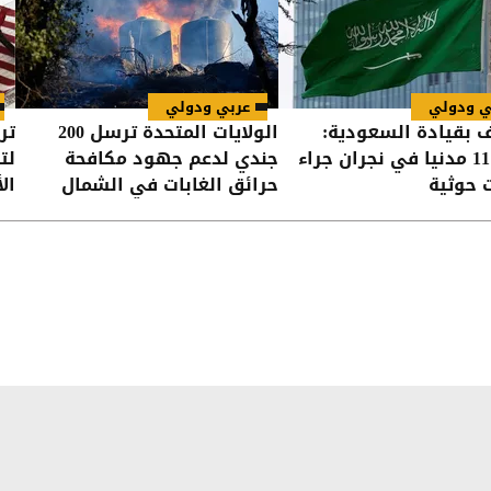
ي ودولي
عربي ودولي
ف بقيادة السعودية:
الولايات المتحدة ترسل 200
تر
إصابة 11 مدنيا في نجران جراء
جندي لدعم جهود مكافحة
لت
 حوثية
حرائق الغابات في الشمال
ال
الغربي