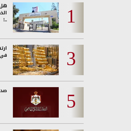
هل 
الخ
..!
ارت
في 
صدو