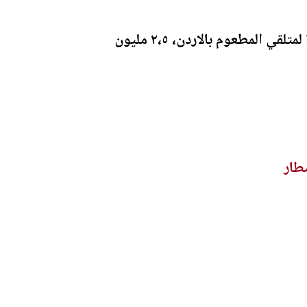
واشار الوزير في تصريح لموقع الوكيل الاخباري ان الهدف هو الوصول للاعداد المنشودة لمتلقي المطعوم بالاردن، ٢،٥ مليون