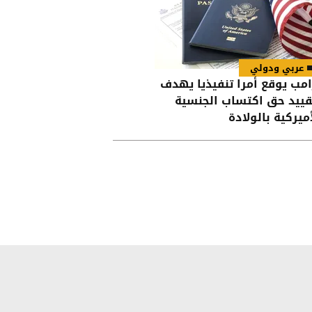
عربي ودولي
امب يوقع أمرا تنفيذيا يهدف
قييد حق اكتساب الجنسية
أميركية بالولادة