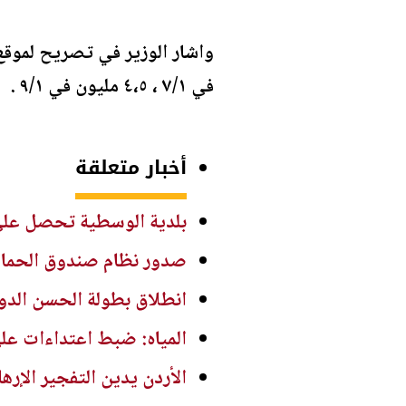
في ٧/١ ، ٤،٥ مليون في ٩/١ .
أخبار متعلقة
بلدية الوسطية تحصل على دعم 500 ألف دينار لمشاريع التعبيد وتص
صدور نظام صندوق الحماية والرعاية ال
انطلاق بطولة الحسن الدولية ا
المياه: ضبط اعتداءات ع
الأردن يدين التفجير الإر