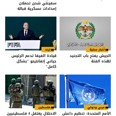
سفينتي شحن تحملان
إمدادات عسكرية قبالة
سواحل أوديسا
أخبار محلية
ترند
الجيش يفتح باب التجنيد
قيادة الفيفا تدعم الرئيس
لهذه الفئة
جياني إنفانتينو "بشكل
كامل"
عربي ودولي
فلسطين
الأمم المتحدة: تنظيم داعش
الاحتلال يعتقل 4 فلسطينيين