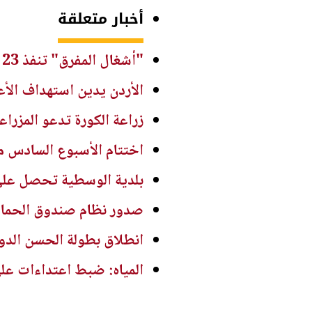
أخبار متعلقة
"أشغال المفرق" تنفذ 23 مشروعاً لطرق المحافظة بكلفة 850 ألف دينار
الأردن يدين استهداف الأع
زراعة الكورة تدعو المزرا
اختتام الأسبوع السادس م
بلدية الوسطية تحصل على دعم 500 ألف دينار لمشاريع التعبيد وتص
صدور نظام صندوق الحماية والرعاية ال
انطلاق بطولة الحسن الدولية ا
المياه: ضبط اعتداءات ع