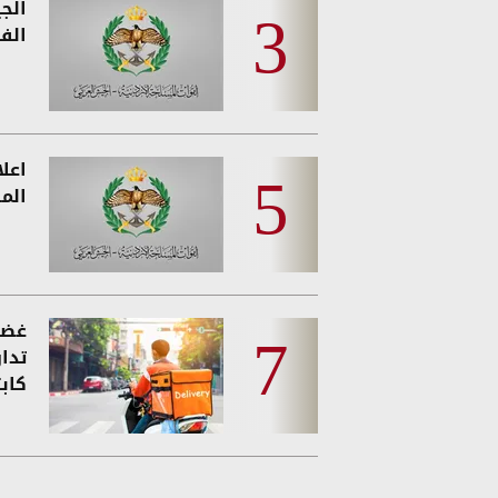
الج
الفئ
اعل
المس
غضب
تدا
كاب