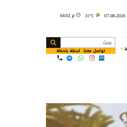
04:02 م
0
31°C
د
تواصل معنا.. لحظة بلحظة