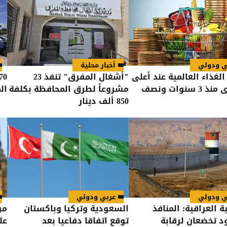
ي ودولي
أخبار محلية
الغذاء العالمية عند أعلى
"أشغال المفرق" تنفذ 23
 سنوات ونصف
مشروعاً لطرق المحافظة بكلفة
ال
850 ألف دينار
ي ودولي
عربي ودولي
ة العراقية: المنافذ
السعودية وتركيا وباكستان
مو
د تخضعان لرقابة
توقع اتفاقا دفاعيا بعد
عل