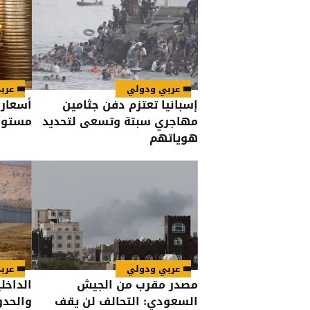
عربي ودولي
عرب
إسبانيا تعتزم دفن جثامين
أسعار 
مهاجري سبتة وتسعى لتحديد
مستوى منذ 3
هوياتهم
عربي ودولي
عرب
مصدر مقرب من الجيش
الداخلي
السعودي: التحالف لن يقف
والحدو