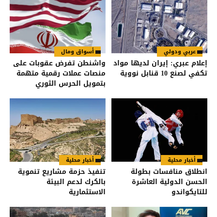
عربي ودولي
أسواق ومال
إعلام عبري: إيران لديها مواد
واشنطن تفرض عقوبات على
تكفي لصنع 10 قنابل نووية
منصات عملات رقمية متهمة
بتمويل الحرس الثوري
الإيراني
أخبار محلية
أخبار محلية
انطلاق منافسات بطولة
تنفيذ حزمة مشاريع تنموية
الحسن الدولية العاشرة
بالكرك لدعم البيئة
للتايكواندو
الاستثمارية