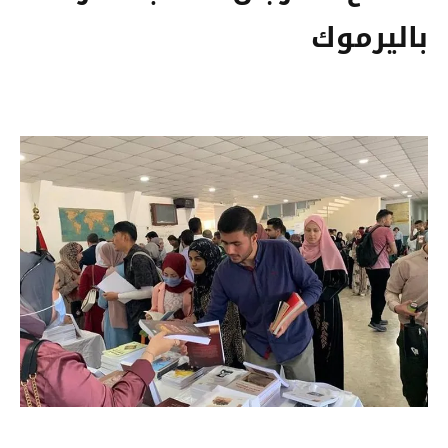
باليرموك