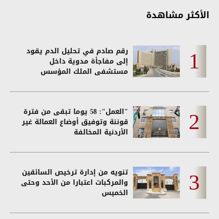
الأكثر مشاهدة
رقم صادم في تحليل الدم يقود
إلى مفاجأة مدوية داخل
مستشفى الملك المؤسس
"العمل": 58 يوما تبقى من فترة
قوننة وتوفيق أوضاع العمالة غير
الأردنية المخالفة
تنويه من إدارة ترخيص السائقين
والمركبات اعتبارا من الأحد وحتى
الخميس