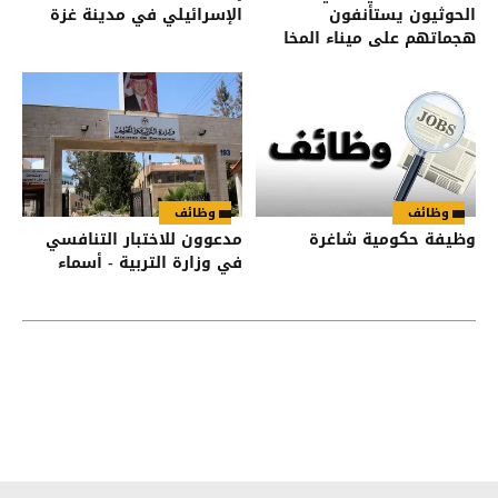
الحوثيون يستأنفون
الإسرائيلي في مدينة غزة
هجماتهم على ميناء المخا
وظائف
وظائف
وظيفة حكومية شاغرة
مدعوون للاختبار التنافسي
في وزارة التربية - أسماء