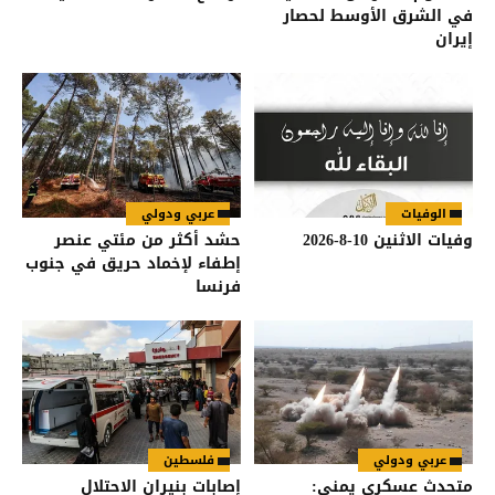
في الشرق الأوسط لحصار
إيران
الوفيات
عربي ودولي
وفيات الاثنين 10-8-2026
حشد أكثر من مئتي عنصر
إطفاء لإخماد حريق في جنوب
فرنسا
عربي ودولي
فلسطين
متحدث عسكري يمني:
إصابات بنيران الاحتلال