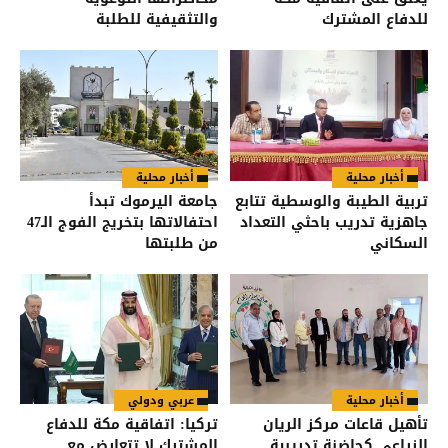
للدفاع المشترك
والتثقيفية للطلبة
أخبار محلية
أخبار محلية
تربية الطيبة والوسطية تتابع
جامعة اليرموك تبدأ
جاهزية تدريب باحثي التعداد
احتفالاتها بتخريج الفوج الـ47
السكاني
من طلبتها
أخبار محلية
عربي ودولي
تأهيل قاعات مركز الريان
تركيا: اتفاقية مكة للدفاع
الزراعي كحاضنة تدريبية
المشترك لا تتعارض مع