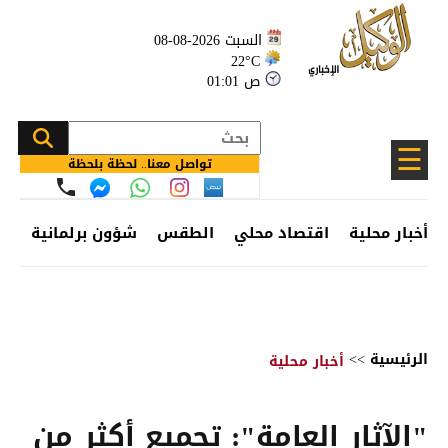
السبت 2026-08-08
22°C
01:01 ص
☰
تواصل معنا.. لحظة بلحظة
أخبار محلية
اقتصاد محلي
الطقس
شؤون برلمانية
وظ
الرئيسية
>>
أخبار محلية
"الآثار العامة": تجميع أكثر من