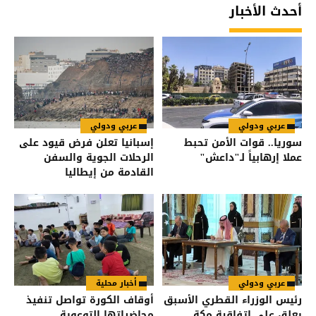
أحدث الأخبار
عربي ودولي
عربي ودولي
سوريا.. قوات الأمن تحبط
إسبانيا تعلن فرض قيود على
عملا إرهابياً لـ"داعش"
الرحلات الجوية والسفن
القادمة من إيطاليا
عربي ودولي
أخبار محلية
رئيس الوزراء القطري الأسبق
أوقاف الكورة تواصل تنفيذ
يعلق على اتفاقية مكة
محاضراتها التوعوية