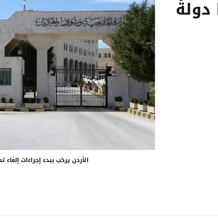
دولةً
الأردن يرحّب ببدء إجراءات إلغاء ت