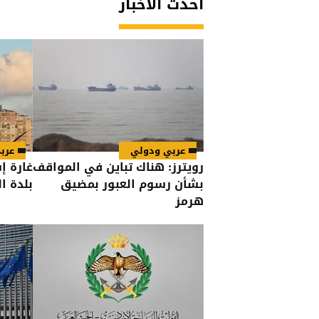
أحدث الأخبار
عربي ودولي
عرب
رويترز: هناك تباين في المواقف
غارة إ
بشأن رسوم العبور بمضيق
بلدة ا
هرمز