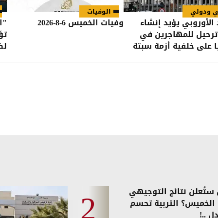
ي ودولي
الوفيات
 الأوروبي يؤيد إنشاء
وفيات الخميس 6-8-2026
"ا
ترحيل للمهاجرين في
تؤ
ا على خلفية أزمة سبتة
لض
في
ستُعلن نتائج التوجيهي
ً الخميس؟ التربية تحسم
ل ..!