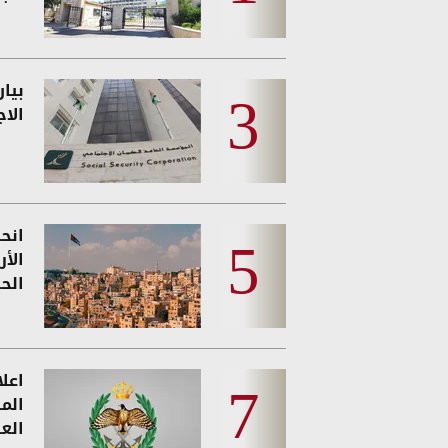
بيا
الا
انحس
الأ
الحر
اعل
الم
الع