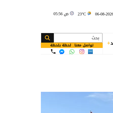
05:56 ص
23°C
د
تواصل معنا.. لحظة بلحظة