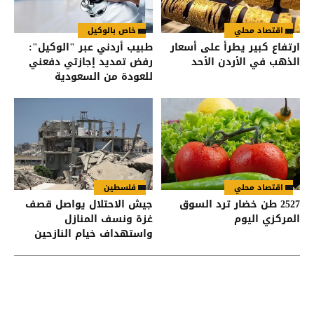
اقتصاد محلي
خاص بالوكيل
ارتفاع كبير يطرأ على أسعار
طبيب أردني عبر "الوكيل":
الذهب في الأردن الأحد
رفض تمديد إجازتي دفعني
للعودة من السعودية
اقتصاد محلي
فلسطين
2527 طن خضار ترد السوق
جيش الاحتلال يواصل قصف
المركزي اليوم
غزة ونسف المنازل
واستهداف خيام النازحين