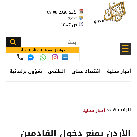
الأحد 2026-08-09
28°C
10:47 ص
☰
تواصل معنا.. لحظة بلحظة
أخبار محلية
اقتصاد محلي
الطقس
شؤون برلمانية
وظ
الرئيسية
>>
أخبار محلية
الأردن يمنع دخول القادمين