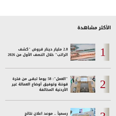
الأكثر مشاهدة
2.8 مليار دينار قروض "كشف
الراتب" خلال النصف الأول من 2026
"العمل": 58 يوما تبقى من فترة
قوننة وتوفيق أوضاع العمالة غير
الأردنية المخالفة
رسمياً .. موعد اعلان نتائج