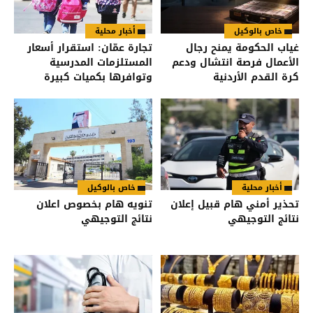
خاص بالوكيل
أخبار محلية
غياب الحكومة يمنح رجال
تجارة عمّان: استقرار أسعار
الأعمال فرصة انتشال ودعم
المستلزمات المدرسية
كرة القدم الأردنية
وتوافرها بكميات كبيرة
أخبار محلية
خاص بالوكيل
تحذير أمني هام قبيل إعلان
تنويه هام بخصوص اعلان
نتائج التوجيهي
نتائج التوجيهي