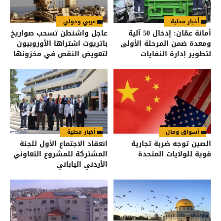
أخبار محلية
عربي ودولي
أمانة عمّان: إدخال 50 آلية
عاجل واشنطن تسحب صواريخ
ومعدة ضمن المرحلة الأولى
باتريوت اشتراها الأوروبيون
لتطوير إدارة النفايات
لتعويض النقص في مخزونها
أسواق ومال
أخبار محلية
الصين توجه ضربة تجارية
انعقاد الاجتماع الأول للجنة
قوية للولايات المتحدة
المشتركة للمشروع التعاوني
الأردني الياباني