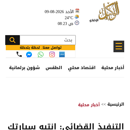
الأحد 2026-08-09
24°C
08:23 ص
☰
تواصل معنا.. لحظة بلحظة
أخبار محلية
اقتصاد محلي
الطقس
شؤون برلمانية
وظ
الرئيسية
>>
أخبار محلية
التنفيذ القضائي: انتبه سيارتك