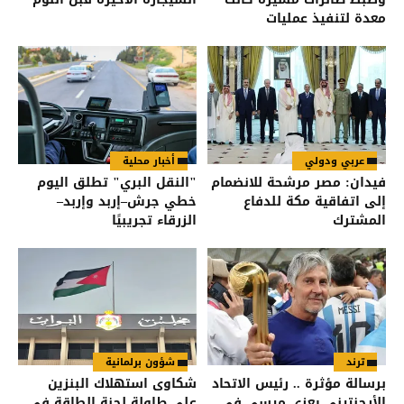
معدة لتنفيذ عمليات
عربي ودولي
أخبار محلية
فيدان: مصر مرشحة للانضمام
"النقل البري" تطلق اليوم
إلى اتفاقية مكة للدفاع
خطي جرش–إربد وإربد–
المشترك
الزرقاء تجريبيًا
ترند
شؤون برلمانية
برسالة مؤثرة .. رئيس الاتحاد
شكاوى استهلاك البنزين
الأرجنتيني يعزي ميسي في
على طاولة لجنة الطاقة في