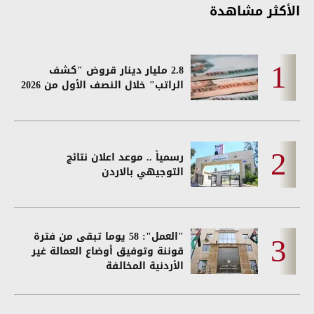
الأكثر مشاهدة
2.8 مليار دينار قروض "كشف
الراتب" خلال النصف الأول من 2026
رسمياً .. موعد اعلان نتائج
التوجيهي بالاردن
"العمل": 58 يوما تبقى من فترة
قوننة وتوفيق أوضاع العمالة غير
الأردنية المخالفة