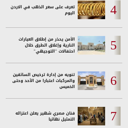
تعرف على سعر الذهب في الاردن
اليوم
الأمن يحذر من إطلاق العيارات
النارية وإغلاق الطرق خلال
احتفالات "التوجيهي"
تنويه من إدارة ترخيص السائقين
والمركبات اعتبارا من الأحد وحتى
الخميس
فنان مصري شهير يعلن اعتزاله
التمثيل نهائيا