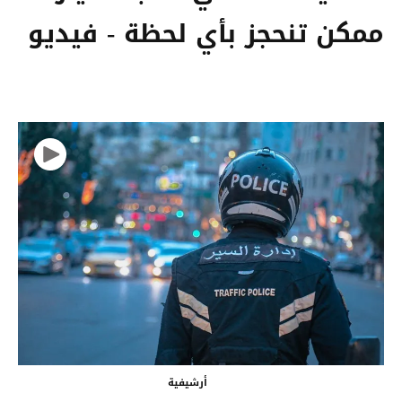
ممكن تنحجز بأي لحظة - فيديو
أرشيفية