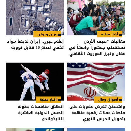
أخبار محلية
عربي ودولي
فعاليات "صيف الأردن"
إعلام عبري: إيران لديها مواد
تستقطب جمهوراً واسعاً في
تكفي لصنع 10 قنابل نووية
عمّان وتبرز الموروث الثقافي
أسواق ومال
أخبار محلية
واشنطن تفرض عقوبات على
انطلاق منافسات بطولة
منصات عملات رقمية متهمة
الحسن الدولية العاشرة
بتمويل الحرس الثوري
للتايكواندو
الإيراني