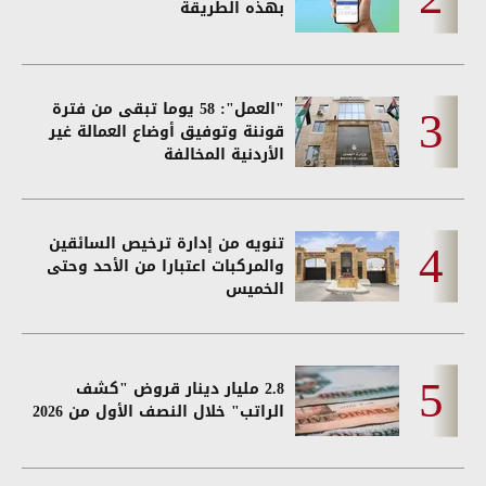
بهذه الطريقة
"العمل": 58 يوما تبقى من فترة
قوننة وتوفيق أوضاع العمالة غير
الأردنية المخالفة
تنويه من إدارة ترخيص السائقين
والمركبات اعتبارا من الأحد وحتى
الخميس
2.8 مليار دينار قروض "كشف
الراتب" خلال النصف الأول من 2026