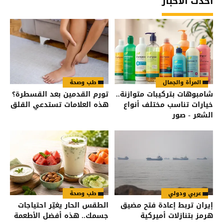
أحدث الأخبار
المرأة والجمال
طب وصحة
شامبوهات بتركيبات متوازنة..
تورم القدمين بعد القسطرة؟
خيارات تناسب مختلف أنواع
هذه العلامات تستدعي القلق
الشعر - صور
عربي ودولي
طب وصحة
إيران تربط إعادة فتح مضيق
الطقس الحار يغيّر احتياجات
هرمز بتنازلات أميركية
جسمك.. هذه أفضل الأطعمة