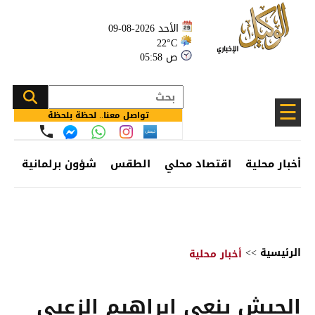
الأحد 2026-08-09
22°C
05:58 ص
☰
تواصل معنا.. لحظة بلحظة
أخبار محلية
اقتصاد محلي
الطقس
شؤون برلمانية
وظ
الرئيسية
>>
أخبار محلية
الجيش ينعى ابراهيم الزعبي