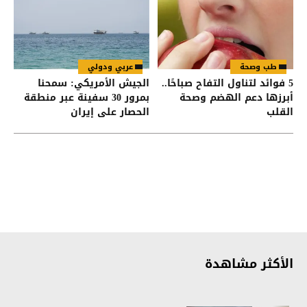
طب وصحة
عربي ودولي
5 فوائد لتناول التفاح صباحًا..
الجيش الأمريكي: سمحنا
أبرزها دعم الهضم وصحة
بمرور 30 سفينة عبر منطقة
القلب
الحصار على إيران
الأكثر مشاهدة