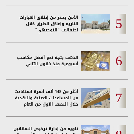
الأمن يحذر من إطلاق العيارات
النارية وإغلاق الطرق خلال
احتفالات "التوجيهي"
الذهب يتجه نحو أفضل مكاسب
أسبوعية منذ كانون الثاني
أكثر من 148 ألف أسرة استفادت
من المساعدات العينية والنقدية
خلال النصف الأول من العام
تنويه من إدارة ترخيص السائقين