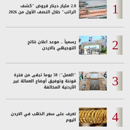
2.8 مليار دينار قروض "كشف
الراتب" خلال النصف الأول من 2026
رسمياً .. موعد اعلان نتائج
التوجيهي بالاردن
"العمل": 58 يوما تبقى من فترة
قوننة وتوفيق أوضاع العمالة غير
الأردنية المخالفة
تعرف على سعر الذهب في الاردن
اليوم