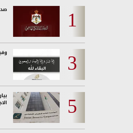
صدو
وفيات
بيا
الا