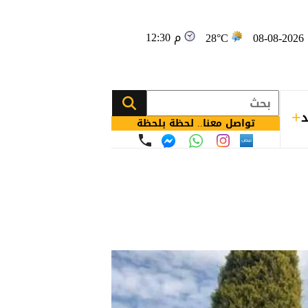
12:30 م
08
28°C
د
تواصل معنا.. لحظة بلحظة