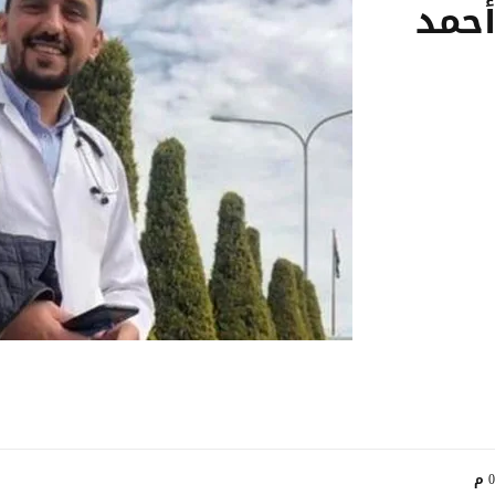
أحمد
م