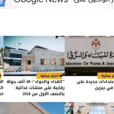
ر محلية
أخبار محلية
تداءات جديدة على
"الغذاء والدواء": 40 ألف جولة
ال
 في بيرين
رقابية على منشآت غذائية
ال
بالنصف الأول من 2026
اح