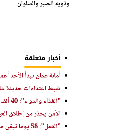
وذويه الصبر والسلوان
أخبار متعلقة
أمانة عمان تبدأ الأحد أع
ضبط اعتداءات جديدة على 
"الغذاء والدواء": 40 ألف جولة رقابية على منشآت غذائية بالنصف الأول من 2026
الأمن يحذر من إطلاق العي
"العمل": 58 يوما تبقى من فترة قوننة وتوفيق أوضاع العمالة غير الأردنية المخالفة