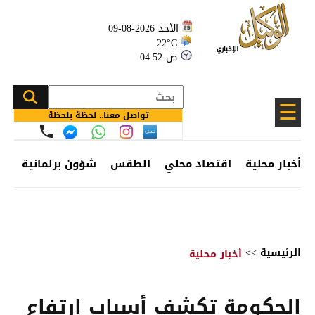
الأحد 2026-08-09
22°C
04:52 ص
☰
تواصل معنا.. لحظة بلحظة
أخبار محلية
اقتصاد محلي
الطقس
شؤون برلمانية
وظ
الرئيسية
>>
أخبار محلية
الحكومة تكشف أسباب ارتفاع