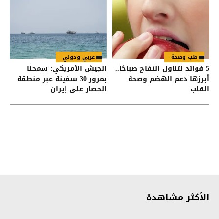
طب وصحة
عربي ودولي
5 فوائد لتناول التفاح صباحًا..
الجيش الأمريكي: سمحنا
أبرزها دعم الهضم وصحة
بمرور 30 سفينة عبر منطقة
القلب
الحصار على إيران
الأكثر مشاهدة