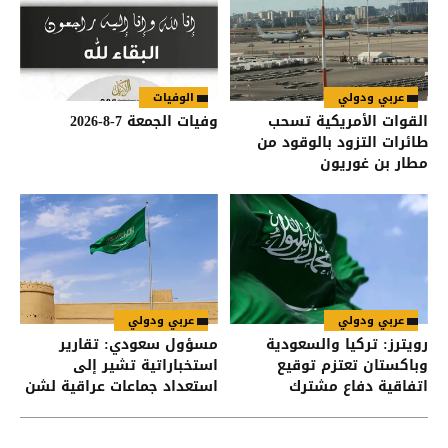
عربي ودولي
الوفيات
القوات الأمريكية تسحب
وفيات الجمعة 7-8-2026
طائرات التزود بالوقود من
مطار بن غوريون
عربي ودولي
عربي ودولي
رويترز: تركيا والسعودية
مسؤول سعودي: تقارير
وباكستان تعتزم توقيع
استخباراتية تشير إلى
اتفاقية دفاع مشترك
استعداد جماعات عراقية لشن
هجمات على السعودية