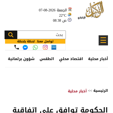
الجمعة 2026-08-07
22°C
08:38 ص
☰
تواصل معنا.. لحظة بلحظة
أخبار محلية
اقتصاد محلي
الطقس
شؤون برلمانية
وظ
الرئيسية
>>
أخبار محلية
الحكومة توافق على اتفاقية