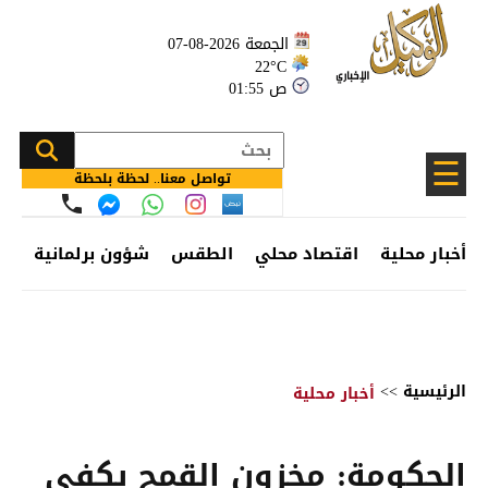
الجمعة 2026-08-07
22°C
01:55 ص
☰
تواصل معنا.. لحظة بلحظة
أخبار محلية
اقتصاد محلي
الطقس
شؤون برلمانية
وظ
الرئيسية
>>
أخبار محلية
الحكومة: مخزون القمح يكفي