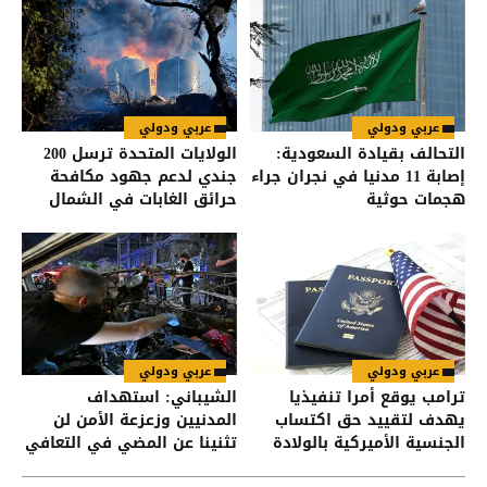
عربي ودولي
عربي ودولي
التحالف بقيادة السعودية:
الولايات المتحدة ترسل 200
إصابة 11 مدنيا في نجران جراء
جندي لدعم جهود مكافحة
هجمات حوثية
حرائق الغابات في الشمال
الغربي
عربي ودولي
عربي ودولي
ترامب يوقع أمرا تنفيذيا
الشيباني: استهداف
يهدف لتقييد حق اكتساب
المدنيين وزعزعة الأمن لن
الجنسية الأميركية بالولادة
تثنينا عن المضي في التعافي
وبناء الدولة