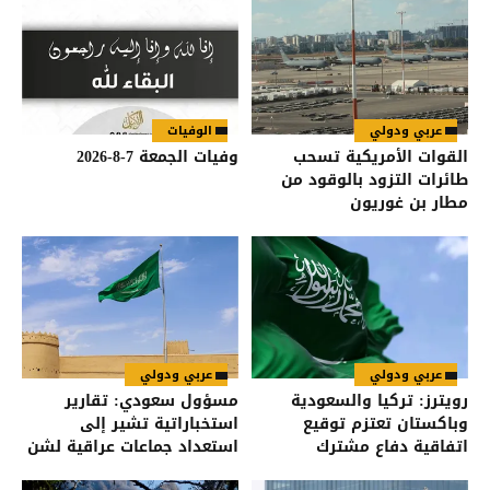
عربي ودولي
الوفيات
القوات الأمريكية تسحب
وفيات الجمعة 7-8-2026
طائرات التزود بالوقود من
مطار بن غوريون
عربي ودولي
عربي ودولي
رويترز: تركيا والسعودية
مسؤول سعودي: تقارير
وباكستان تعتزم توقيع
استخباراتية تشير إلى
اتفاقية دفاع مشترك
استعداد جماعات عراقية لشن
هجمات على السعودية