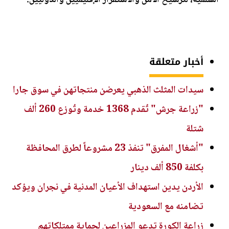
السلمية، لترسيخ الأمن والاستقرار الإقليميين والدوليين.
أخبار متعلقة
سيدات المثلث الذهبي يعرضن منتجاتهن في سوق جارا
"زراعة جرش" تُقدم 1368 خدمة وتُوزع 260 ألف
شتلة
"أشغال المفرق" تنفذ 23 مشروعاً لطرق المحافظة
بكلفة 850 ألف دينار
الأردن يدين استهداف الأعيان المدنية في نجران ويؤكد
تضامنه مع السعودية
زراعة الكورة تدعو المزراعين لحماية ممتلكاتهم