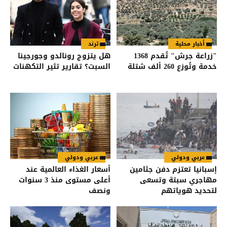
أخبار محلية
ترند
"زراعة جرش" تُقدم 1368
هل يتزوج رونالدو وجورجينا
خدمة وتُوزع 260 ألف شتلة
السبت؟ تقارير تثير التكهنات
عربي ودولي
عربي ودولي
إسبانيا تعتزم دفن جثامين
أسعار الغذاء العالمية عند
مهاجري سبتة وتسعى
أعلى مستوى منذ 3 سنوات
لتحديد هوياتهم
ونصف