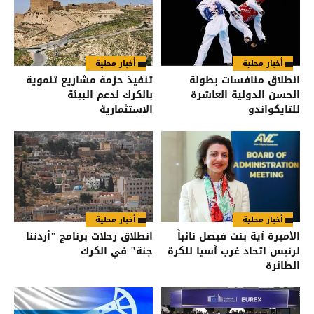
أخبار محلية
أخبار محلية
انطلاق منافسات بطولة
تنفيذ حزمة مشاريع تنموية
الحسن الدولية العاشرة
بالكرك لدعم البيئة
للتايكواندو
الاستثمارية
أخبار محلية
أخبار محلية
الأميرة آية بنت فيصل نائباً
انطلاق رحلات برنامج "أردننا
لرئيس اتحاد غرب آسيا للكرة
جنة" في الكرك
الطائرة