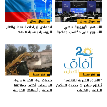
أسواق ومال
أسواق ومال
الأسهم الأوروبية تنهي
انخفاض إيرادات النفط والغاز
الأسبوع على مكاسب جماعية
الروسية بنسبة 16.8%
أخبار محلية
أخبار محلية
"الآفاق الخيرية للتعليم"
بلديات لواء الكورة ولواء
تُطلق مبادرات جديدة لتمكين
الوسطية تُكثّف حملاتها
الطلبة والشباب
البيئية وأعمالها الخدمية