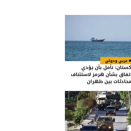
عربي ودولي
كستان: نأمل بأن يؤدي
اتفاق بشأن هرمز لاستئناف
محادثات بين طهران
اشنطن