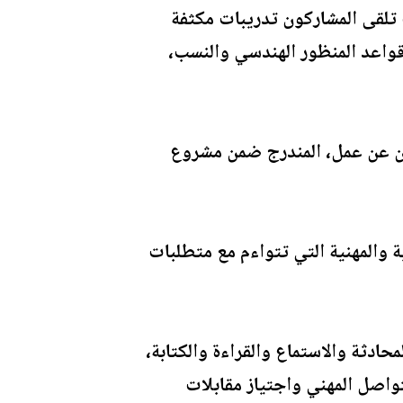
تسبي المركز ضمن الفئة العمرية (12–17) عاماً، حيث تلقى المشاركون تدريبات مكثفة
قواعد المنظور الهندسي والنسب،
ثين عن عمل، المندرج ضمن مشروع
ة والمهنية التي تتواءم مع متطلبات
على تطوير مهارات المحادثة والاستماع والقراءة والكتابة،
واصل المهني واجتياز مقابلات