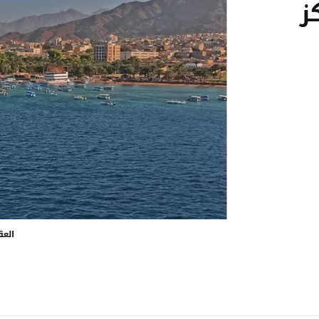
ز
العق