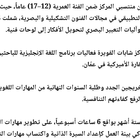
ويستهدف البرنامج 20 شابا من من
لتطبيقي في مجالات الفنون التشكيلية والبصرية، شملت 
آليات التعبير البصري لتحويل الأفكار إلى لوحات فنية.
ابات القويرة فعاليات برنامج اللغة الإنجليزية للباح
رة الأميركية في عمّان.
ريجين الجدد وطلبة السنوات النهائية من المهارات اللغوي
رفع كفاءتهم التنافسية.
ويشتمل التدريب، الذي يمتد لستة أشهر بواقع 6 ساعات أسبوعياً، 
 بيئة العمل كإعداد السيرة الذاتية واكتساب مهارات الت