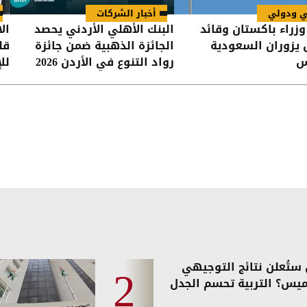
ي ودولي
أخبار الشركات
زراء باكستان وقائد
البنك الأهلي الأردني يحصد
ال
يزوران السعودية
الجائزة الذهبية ضمن جائزة
قل
س
رواد التنوع في الأردن 2026
لل
ستُعلن نتائج التوجيهي
ميس؟ التربية تحسم الجدل