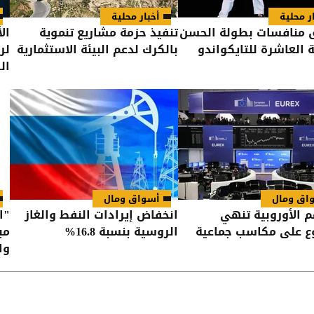
ر محلية
أخبار محلية
 منافسات بطولة الحسن
تنفيذ حزمة مشاريع تنموية
ال
ة العاشرة للتايكواندو
بالكرك لدعم البيئة الاستثمارية
لر
ال
اق ومال
أسواق ومال
 الأوروبية تنهي
انخفاض إيرادات النفط والغاز
"ا
ع على مكاسب جماعية
الروسية بنسبة 16.8%
مب
وا