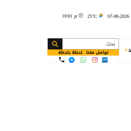
10:01 م
0
25°C
د
تواصل معنا.. لحظة بلحظة