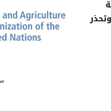
ة
تحذر
الف