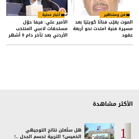
فن ومشاهير
أخبار محلية
الموت يغيّب فنانًا كويتيًا بعد
الأمير علي: فيفا حوّل
مسيرة فنية امتدت نحو أربعة
مستحقات لاعبي المنتخب
عقود
الأردني بعد تأخر دام 8 أشهر
الأكثر مشاهدة
هل ستُعلن نتائج التوجيهي
الخميس؟ التربية تحسم الجدل ..!