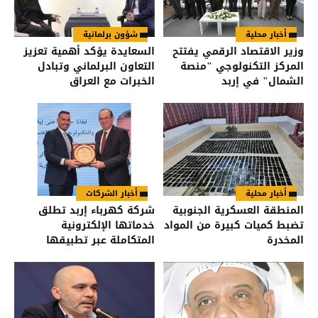
أخبار محلية
شؤون برلمانية
وزير الاقتصاد الرقمي يفتتح
السعايدة يؤكد أهمية تعزيز
المركز التكنولوجي "منصة
التعاون البرلماني وتبادل
الشمال" في إربد
الخبرات مع العراق
أخبار محلية
أخبار الشركات
المنطقة العسكرية الجنوبية
شركة كهرباء إربد تطلق
تضبط كميات كبيرة من المواد
خدماتها الإلكترونية
المخدرة
المتكاملة عبر تطبيقها
الذكي وبالتكامل مع تطبيق
“سند”