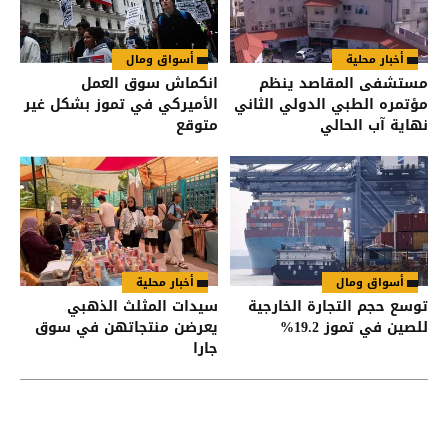
أخبار محلية
أسواق ومال
مستشفى المقاصد ينظم
انكماش سوق العمل
مؤتمره الطبي الدولي الثاني
الأميركي في تموز بشكل غير
نهاية آب الحالي
متوقع
أسواق ومال
أخبار محلية
توسع حجم التجارة الخارجية
سيدات المثلث الذهبي
للصين في تموز 19.2%
يعرضن منتجاتهن في سوق
جارا