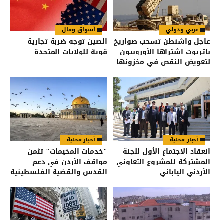
عربي ودولي
أسواق ومال
عاجل واشنطن تسحب صواريخ
الصين توجه ضربة تجارية
باتريوت اشتراها الأوروبيون
قوية للولايات المتحدة
لتعويض النقص في مخزونها
أخبار محلية
أخبار محلية
انعقاد الاجتماع الأول للجنة
"خدمات المخيمات" تثمن
المشتركة للمشروع التعاوني
مواقف الأردن في دعم
الأردني الياباني
القدس والقضية الفلسطينية