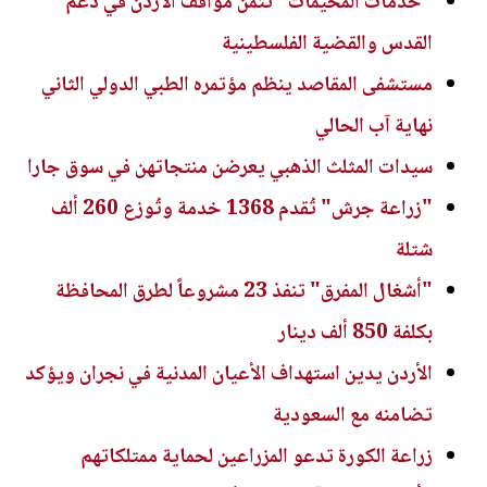
"خدمات المخيمات" تثمن مواقف الأردن في دعم
القدس والقضية الفلسطينية
مستشفى المقاصد ينظم مؤتمره الطبي الدولي الثاني
نهاية آب الحالي
سيدات المثلث الذهبي يعرضن منتجاتهن في سوق جارا
"زراعة جرش" تُقدم 1368 خدمة وتُوزع 260 ألف
شتلة
"أشغال المفرق" تنفذ 23 مشروعاً لطرق المحافظة
بكلفة 850 ألف دينار
الأردن يدين استهداف الأعيان المدنية في نجران ويؤكد
تضامنه مع السعودية
زراعة الكورة تدعو المزراعين لحماية ممتلكاتهم