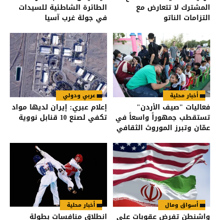
المشترك لا تتعارض مع
الطائرة الشاطئية للسيدات
التزامات الناتو
في جولة غرب آسيا
أخبار محلية
عربي ودولي
فعاليات "صيف الأردن"
إعلام عبري: إيران لديها مواد
تستقطب جمهوراً واسعاً في
تكفي لصنع 10 قنابل نووية
عمّان وتبرز الموروث الثقافي
أسواق ومال
أخبار محلية
واشنطن تفرض عقوبات على
انطلاق منافسات بطولة