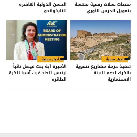
منصات عملات رقمية متهمة
الحسن الدولية العاشرة
بتمويل الحرس الثوري
للتايكواندو
الإيراني
أخبار محلية
أخبار محلية
تنفيذ حزمة مشاريع تنموية
الأميرة آية بنت فيصل نائباً
بالكرك لدعم البيئة
لرئيس اتحاد غرب آسيا للكرة
الاستثمارية
الطائرة