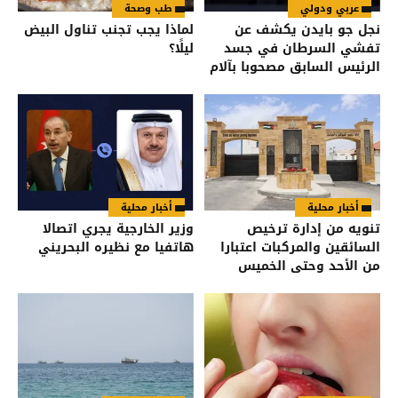
عربي ودولي
طب وصحة
نجل جو بايدن يكشف عن
لماذا يجب تجنب تناول البيض
تفشي السرطان في جسد
ليلًا؟
الرئيس السابق مصحوبا بآلام
شديدة
أخبار محلية
أخبار محلية
تنويه من إدارة ترخيص
وزير الخارجية يجري اتصالا
السائقين والمركبات اعتبارا
هاتفيا مع نظيره البحريني
من الأحد وحتى الخميس