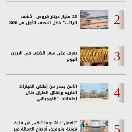
2.8 مليار دينار قروض "كشف
الراتب" خلال النصف الأول من 2026
تعرف على سعر الذهب في الاردن
اليوم
الأمن يحذر من إطلاق العيارات
النارية وإغلاق الطرق خلال
احتفالات "التوجيهي"
"العمل": 58 يوما تبقى من فترة
قوننة وتوفيق أوضاع العمالة غير