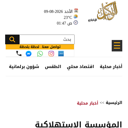
الأحد 2026-08-09
23°C
01:47 ص
☰
تواصل معنا.. لحظة بلحظة
أخبار محلية
اقتصاد محلي
الطقس
شؤون برلمانية
وظ
الرئيسية
>>
أخبار محلية
المؤسسة الاستهلاكية