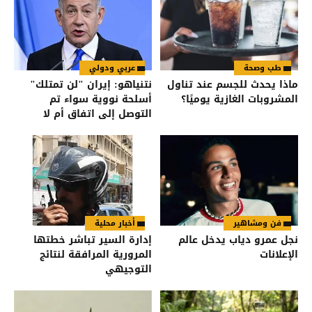
طب وصحة
عربي ودولي
ماذا يحدث للجسم عند تناول
نتنياهو: إيران "لن تمتلك"
المشروبات الغازية يوميًا؟
أسلحة نووية سواء تم
التوصل إلى اتفاق أم لا
فن ومشاهير
أخبار محلية
نجل عمرو دياب يدخل عالم
إدارة السير تباشر خطتها
الإعلانات
المرورية المرافقة لنتائج
التوجيهي