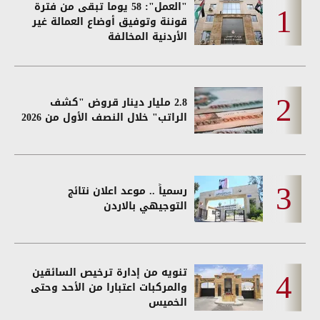
"العمل": 58 يوما تبقى من فترة
قوننة وتوفيق أوضاع العمالة غير
الأردنية المخالفة
2.8 مليار دينار قروض "كشف
الراتب" خلال النصف الأول من 2026
رسمياً .. موعد اعلان نتائج
التوجيهي بالاردن
تنويه من إدارة ترخيص السائقين
والمركبات اعتبارا من الأحد وحتى
الخميس