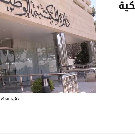
كية
دائرة المكت