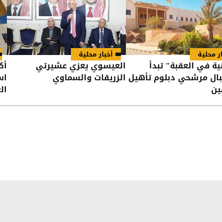
ر محلية
أخبار محلية
نية في العقبة" تبدأ
العيسوي يعزي عشيرتي
ال مرشحي دبلوم تأهيل
الزريقات والسماوي
اس
ين
ال
ال