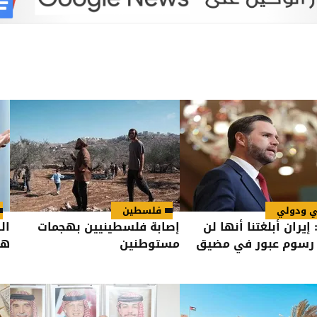
ي ودولي
فلسطين
إيران أبلغتنا أنها لن
إصابة فلسطينيين بهجمات
ال
رسوم عبور في مضيق
مستوطنين
هو