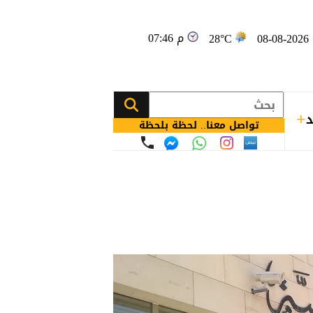
07:46 م
08
28°C
د
تواصل معنا.. لحظة بلحظة