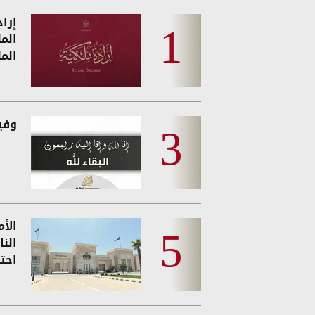
إرا
الم
الم
وفيات
الأ
النا
احت