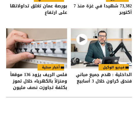
73,382 شهيدا في غزة منذ 7
بورصة عمان تغلق تداولاتها
أكتوبر
على ارتفاع
فيديو الوكيل
أخبار محلية
الداخلية : هدم جميع مباني
فلس الريف يزود 136 موقعاً
فندق كراون خلال 3 أسابيع
ومنزلاً بالكهرباء خلال تموز
بكلفة تجاوزت نصف مليون
دينار