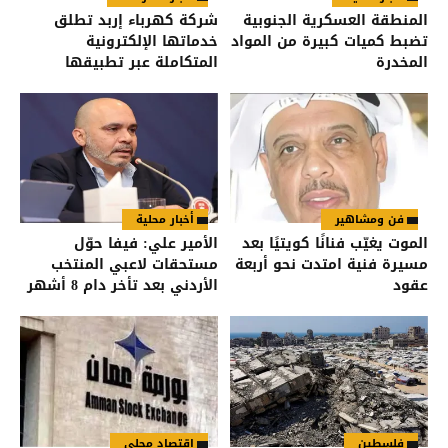
المنطقة العسكرية الجنوبية
شركة كهرباء إربد تطلق
تضبط كميات كبيرة من المواد
خدماتها الإلكترونية
المخدرة
المتكاملة عبر تطبيقها
الذكي وبالتكامل مع تطبيق
“سند”
فن ومشاهير
أخبار محلية
الموت يغيّب فنانًا كويتيًا بعد
الأمير علي: فيفا حوّل
مسيرة فنية امتدت نحو أربعة
مستحقات لاعبي المنتخب
عقود
الأردني بعد تأخر دام 8 أشهر
فلسطين
اقتصاد محلي