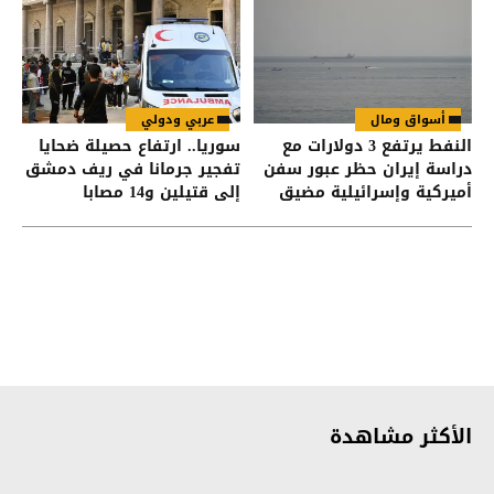
أسواق ومال
عربي ودولي
النفط يرتفع 3 دولارات مع
سوريا.. ارتفاع حصيلة ضحايا
دراسة إيران حظر عبور سفن
تفجير جرمانا في ريف دمشق
أميركية وإسرائيلية مضيق
إلى قتيلين و14 مصابا
هرمز
الأكثر مشاهدة