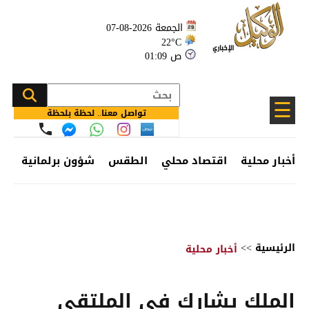
الجمعة 2026-08-07
22°C
01:09 ص
☰
تواصل معنا.. لحظة بلحظة
أخبار محلية
اقتصاد محلي
الطقس
شؤون برلمانية
وظ
الرئيسية
>>
أخبار محلية
الملك يشارك في الملتقى