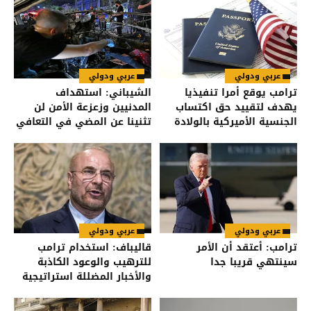
عربي ودولي
عربي ودولي
ترامب يوقع أمرا تنفيذيا
الشيباني: استهداف
يهدف لتقييد حق اكتساب
المدنيين وزعزعة الأمن لن
الجنسية الأميركية بالولادة
تثنينا عن المضي في التعافي
وبناء الدولة
عربي ودولي
عربي ودولي
ترامب: أعتقد أن الأمر
قاليباف: استخدام ترامب
سينتهي قريبا جدا
للترهيب والوعود الكاذبة
والأخبار المضللة استراتيجية
فاشلة