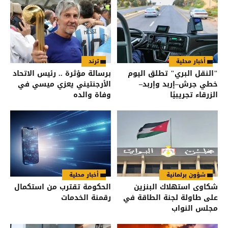
أخبار محلية
ترند
"النقل البري" تطلق اليوم
برسالة مؤثرة .. رئيس الاتحاد
خطي جرش–إربد وإربد–
الأرجنتيني يعزي ميسي في
الزرقاء تجريبيًا
وفاة والده
شؤون برلمانية
أخبار محلية
شكاوى استهلاك البنزين
الحكومة تقترب من استكمال
على طاولة لجنة الطاقة في
رقمنة الخدمات
مجلس النواب