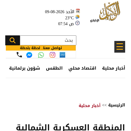
الأحد 2026-08-09
23°C
07:54 ص
☰
تواصل معنا.. لحظة بلحظة
أخبار محلية
اقتصاد محلي
الطقس
شؤون برلمانية
وظ
الرئيسية
>>
أخبار محلية
المنطقة العسكرية الشمالية