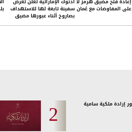
 إعادة فتح مضيق هرمز لا
أدنوك الإماراتية تعلن تعرض
ال
على المفاوضات مع عُمان
سفينة تابعة لها للاستهداف
بل
بصاروخ أثناء عبورها مضيق
هرمز
ر إرادة ملكية سامية