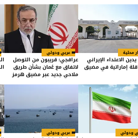
ر محلية
عربي ودولي
يدين الاعتداء الإيراني
عراقجي: قريبون من التوصل
ال
قلة إماراتية في مضيق
لاتفاق مع عُمان بشأن طريق
ال
ملاحي جديد عبر مضيق هرمز
ي ودولي
عربي ودولي