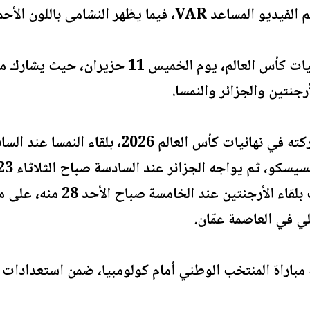
نشامى باللون الأحمر، وكولومبيا بالأخضر.
‎وتنطلق النسخة الـ 23 من نهائيات كأس العالم، 
جنتين والجزائر والنمسا.
على أن يختتم دور المجموعات بل
ي في العاصمة عمّان.
ية مباراة المنتخب الوطني أمام كولومبيا، ضمن استعدادات