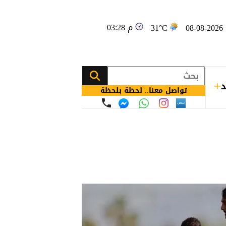
03:28 م
08
31°C
د
تواصل معنا.. لحظة بلحظة