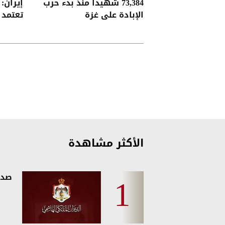
73,384 شهيدا منذ بدء حرب
إيران:
الإبادة على غزة
تعتمد 
الأكثر مشاهدة
صدو