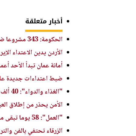
أخبار متعلقة
الحكومة: 343 مشروعا ضمن برنامج التحديث الاقتصادي قيد التنفيذ منذ مطلع 2026
الأردن يدين الاعتداء الإي
أمانة عمان تبدأ الأحد أع
ضبط اعتداءات جديدة على 
"الغذاء والدواء": 40 ألف جولة رقابية على منشآت غذائية بالنصف الأول من 2026
الأمن يحذر من إطلاق العي
"العمل": 58 يوما تبقى من فترة قوننة وتوفيق أوضاع العمالة غير الأردنية المخالفة
الزرقاء تحتفي بالفن والتراث