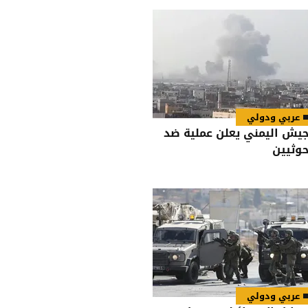
عربي ودولي
جيش اليمني يعلن عملية ضد
حوثيين
عربي ودولي