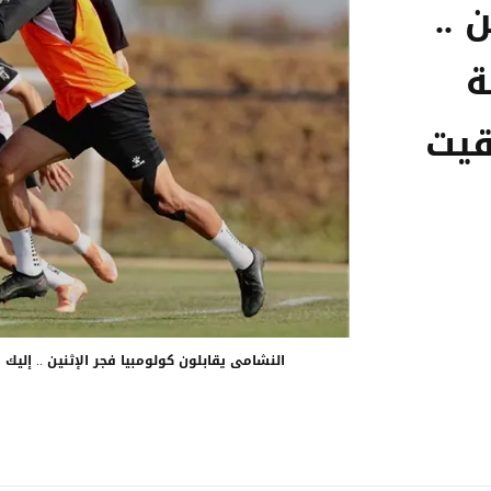
 ..
ة
قيت
النشامى يقابلون كولومبيا فجر الإثنين .. إليك 