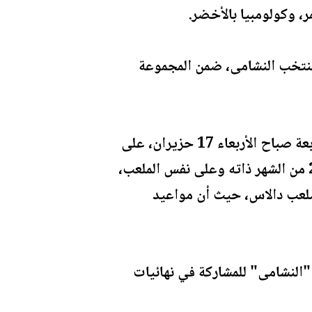
يوم الخميس 11 حزيران، حيث يشارك منتخب النشامى، ضمن المجموعة
ويستهل منتخب النشامى مشاركته في نهائيات كأس العالم 2026، بلقاء النمسا عند السابعة صباح الأربعاء 17 حزيران، على
ملعب سانتا كلارا في سان فرانسيسكو، ثم يواجه الجزائر عند السادسة صباح الثلاثاء 23 من الشهر ذاته وعلى نفس الملعب،
قاء الأرجنتين عند الخامسة صباح الأحد 28 منه، على ملعب دالاس، حيث أن مواعيد
 "النشامى" للمشاركة في نهائيات