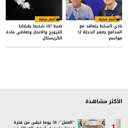
أخبار محلية
أخبار محلية
نادي السلط يتعاقد مع
ضبط 187 شخصا بقضايا
المدافع جعفر الدحلة لـ3
الترويج والاتجار وتعاطي مادة
مواسم
الكريستال
الأكثر مشاهدة
"العمل": 58 يوما تبقى من فترة