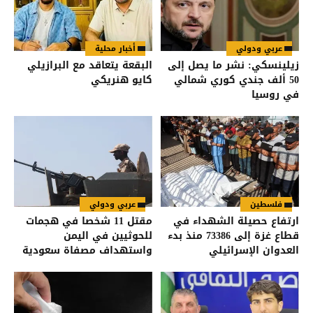
عربي ودولي
أخبار محلية
زيلينسكي: نشر ما يصل إلى
البقعة يتعاقد مع البرازيلي
50 ألف جندي كوري شمالي
كايو هنريكي
في روسيا
فلسطين
عربي ودولي
ارتفاع حصيلة الشهداء في
مقتل 11 شخصا في هجمات
قطاع غزة إلى 73386 منذ بدء
للحوثيين في اليمن
العدوان الإسرائيلي
واستهداف مصفاة سعودية