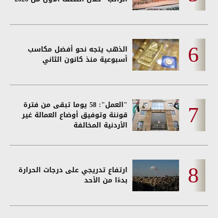
الذهب يتجه نحو أفضل مكاسب
أسبوعية منذ كانون الثاني
"العمل": 58 يوما تبقى من فترة
قوننة وتوفيق أوضاع العمالة غير
الأردنية المخالفة
ارتفاع تدريجي على درجات الحرارة
بدءًا من الأحد