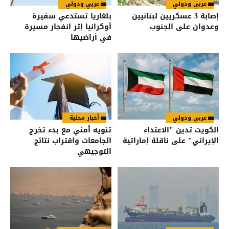
عربي ودولي
عربي ودولي
إصابة 3 عسكريين لبنانيين
بلغاريا تستدعي سفيرة
وعدوان على الجنوب
أوكرانيا إثر انفجار مسيرة
في أراضيها
عربي ودولي
أخبار محلية
الكويت تدين "الاعتداء
تنويه أمني مع بدء تخرج
الإيراني" على ناقلة إماراتية
الجامعات واقتراب نتائج
التوجيهي