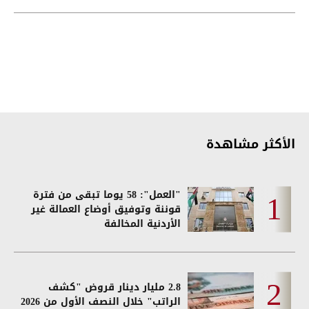
HAVAL Jolion
الأكثر مشاهدة
"العمل": 58 يوما تبقى من فترة
قوننة وتوفيق أوضاع العمالة غير
الأردنية المخالفة
2.8 مليار دينار قروض "كشف
الراتب" خلال النصف الأول من 2026