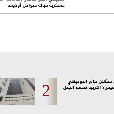
عسكرية قبالة سواحل أوديسا
ستُعلن نتائج التوجيهي
ميس؟ التربية تحسم الجدل