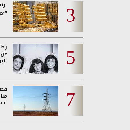
ارت
في 
رحل
عن و
الي
فصل
منا
أسم