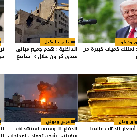
ي ودولي
خاص بالوكيل
 نمتلك كميات كبيرة من
الداخلية : هدم جميع مباني
تر
فندق كراون خلال 3 أسابيع
مو
اق ومال
عربي ودولي
 أسعار الذهب عالميا
الدفاع الروسية: استهداف
ال
سفينتي شحن تحملان إمدادات
ال