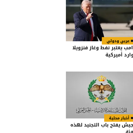
عربي ودولي
امب يعتبر نفط وغاز فنزويلا
ارد أميركية
أخبار محلية
جيش يفتح باب التجنيد لهذه
فئة