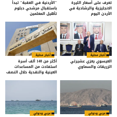
تعرف على أسعار الليرة
"الأردنية في العقبة" تبدأ
الانجليزية والرشادية في
باستقبال مرشحي دبلوم
الأردن اليوم
تأهيل المعلمين
أخبار محلية
أخبار محلية
العيسوي يعزي عشيرتي
أكثر من 148 ألف أسرة
الزريقات والسماوي
استفادت من المساعدات
العينية والنقدية خلال النصف
الأول من العام
عربي ودولي
عربي ودولي