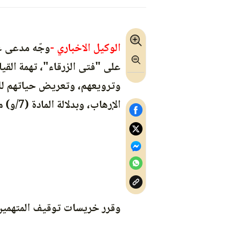
الوكيل الاخباري -
وجّه مدعى ع
على "فتى الزرقاء"، تهمة القي
الإرهاب، وبدلالة المادة (7/و) من ذات القانون.
وقرر خريسات توقيف المتهمين مدة 15 يوما على ذم