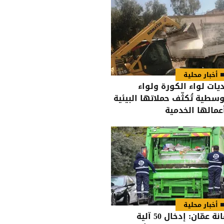
أخبار محلية
ديات لواء الكورة ولواء
وسطية تُكثّف حملاتها البيئية
عمالها الخدمية
أخبار محلية
أمانة عمّان: إدخال 50 آلية