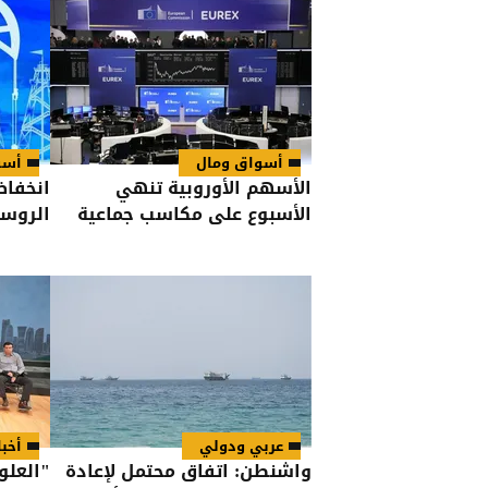
أسواق ومال
أسو
الأسهم الأوروبية تنهي
انخفاض
الأسبوع على مكاسب جماعية
الروسية 
عربي ودولي
أخب
واشنطن: اتفاق محتمل لإعادة
"العلو