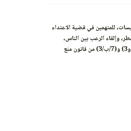
سات، للمتهمين في قضية الاعتداء
طر، وإلقاء الرعب بين الناس،
وترويعهم، وتعريض حياتهم للخطر، باستخدام سلاح بالاشتراك، وذلك بحدود المواد (2 و3) و(7/ب/3) من قانون منع