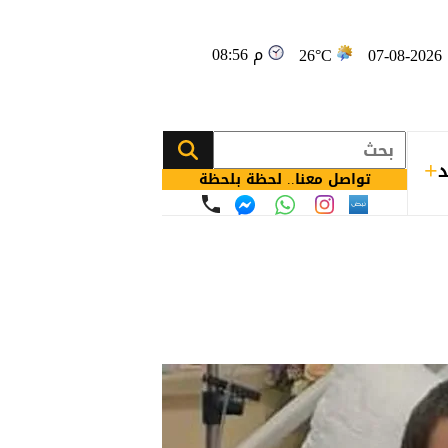
08:56 م
0
26°C
د
تواصل معنا.. لحظة بلحظة