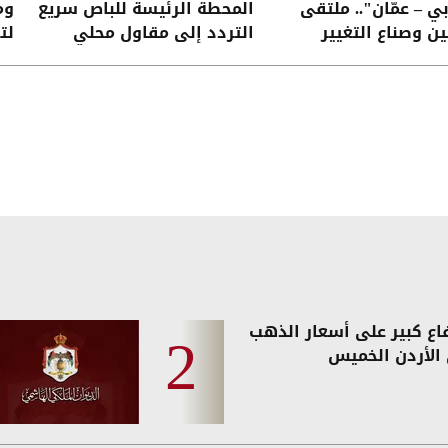
بي – عمّان".. ملتقى
المحطة الرئيسة للباص سريع
وم
ين وصناع التغيير
التردد إلى مقاول محلي
لت
فاع كبير على أسعار الذهب
الأردن الخميس