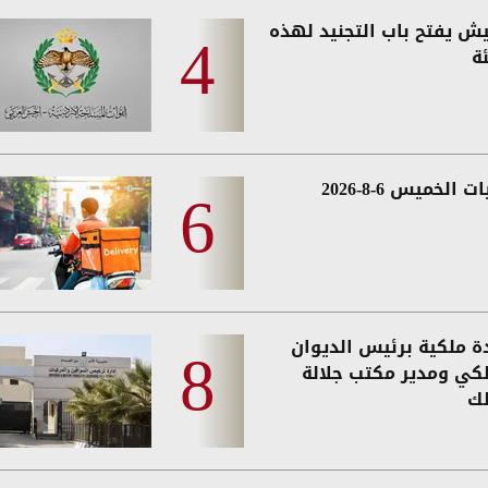
يش يفتح باب التجنيد لهذه
ة
 الخميس 6-8-2026
دة ملكية برئيس الديوان
لكي ومدير مكتب جلالة
لك