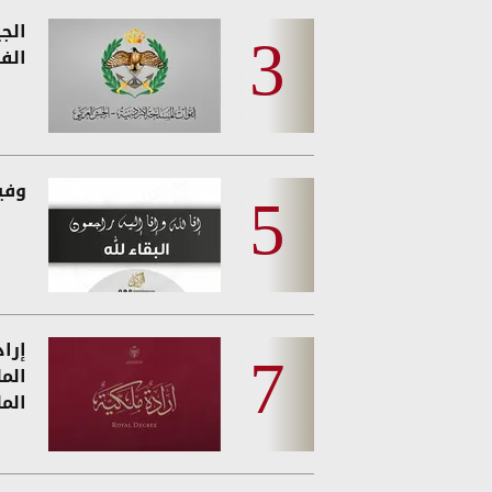
الج
الفئ
وفيات
إرا
الم
الم