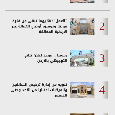
"العمل": 58 يوما تبقى من فترة
قوننة وتوفيق أوضاع العمالة غير
الأردنية المخالفة
رسمياً .. موعد اعلان نتائج
التوجيهي بالاردن
تنويه من إدارة ترخيص السائقين
والمركبات اعتبارا من الأحد وحتى
الخميس