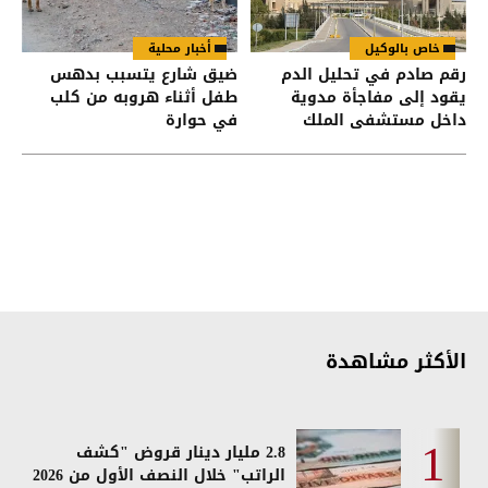
خاص بالوكيل
أخبار محلية
رقم صادم في تحليل الدم
ضيق شارع يتسبب بدهس
يقود إلى مفاجأة مدوية
طفل أثناء هروبه من كلب
داخل مستشفى الملك
في حوارة
المؤسس
الأكثر مشاهدة
2.8 مليار دينار قروض "كشف
الراتب" خلال النصف الأول من 2026