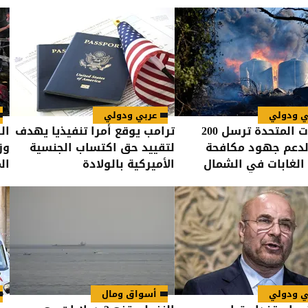
ي ودولي
عربي ودولي
الولايات المتحدة ترسل 200
ترامب يوقع أمرا تنفيذيا يهدف
ال
لدعم جهود مكافحة
لتقييد حق اكتساب الجنسية
وز
الغابات في الشمال
الأميركية بالولادة
ال
ال
ي ودولي
أسواق ومال