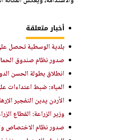
والاستدامة، ويعكس المكانة ال
أخبار متعلقة
بلدية الوسطية تحصل على دعم 500 ألف دينار لمشاريع التعبيد وتص
صدور نظام صندوق الحماية والرعاية ال
انطلاق بطولة الحسن الدولية ا
المياه: ضبط اعتداءات ع
الأردن يدين التفجير الإر
وزير الزراعة: القطاع الز
صدور نظام الاختصاص والتصنيف الف