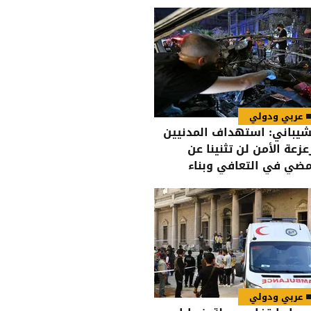
عربي ودولي
شيباني: استهداف المدنيين
عزعة الأمن لن تثنينا عن
مضي في التعافي وبناء
دولة
عربي ودولي