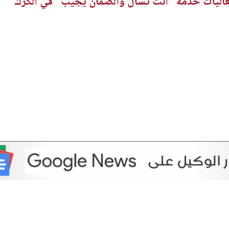
عاليات خدمة "أنت تسأل والضمان يُجيب" في الكرك