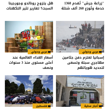
"زراعة جرش" تُقدم 1368
هل يتزوج رونالدو وجورجينا
خدمة وتُوزع 260 ألف شتلة
السبت؟ تقارير تثير التكهنات
عربي ودولي
عربي ودولي
إسبانيا تعتزم دفن جثامين
أسعار الغذاء العالمية عند
مهاجري سبتة وتسعى
أعلى مستوى منذ 3 سنوات
لتحديد هوياتهم
ونصف
أخبار محلية
فلسطين