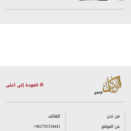
العودة إلى أعلى
من نحن
الهاتف
عن الموقع
+962793334441