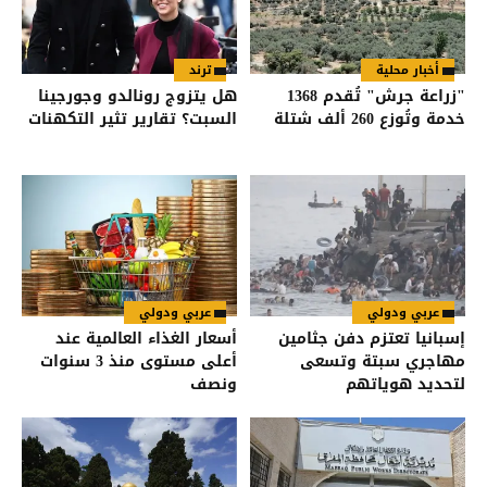
أخبار محلية
ترند
"زراعة جرش" تُقدم 1368
هل يتزوج رونالدو وجورجينا
خدمة وتُوزع 260 ألف شتلة
السبت؟ تقارير تثير التكهنات
عربي ودولي
عربي ودولي
إسبانيا تعتزم دفن جثامين
أسعار الغذاء العالمية عند
مهاجري سبتة وتسعى
أعلى مستوى منذ 3 سنوات
لتحديد هوياتهم
ونصف