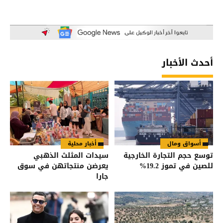
أحدث الأخبار
أسواق ومال
أخبار محلية
توسع حجم التجارة الخارجية
سيدات المثلث الذهبي
للصين في تموز 19.2%
يعرضن منتجاتهن في سوق
جارا