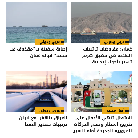
عربي ودولي
عربي ودولي
عُمان: مفاوضات ترتيبات
إصابة سفينة ب"مقذوف غير
الملاحة في مضيق هرمز
محدد" قبالة عُمان
تسير بأجواء إيجابية
أخبار محلية
عربي ودولي
الأشغال تنهي الأعمال على
العراق يناقش مع إيران
طريق المطار وتفتح الحركات
ترتيبات تصدير النفط
المرورية الجديدة أمام السير