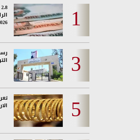
8
الر
026
رسمي
الت
تعر
الار