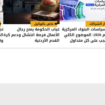
ار الشركات
خاص بالوكيل
سياسات البنوك المركزية
غياب الحكومة يمنح رجال
تج
في عام 2026: الموضوع الكلي
الأعمال فرصة انتشال ودعم كرة
ال
جب على كل متداول
القدم الأردنية
وت