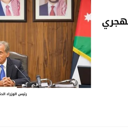
لهجري
رئيس الوزراء الد