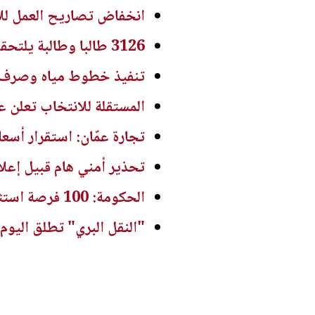
انخفاض تصاريح العمل للاجئين السوريين ف
3126 طالبا وطالبة يلتحقون بالمراكز القرآنية الصيفية بمحافظة معان
تنفيذ خطوط مياه وصرف صحي في مادبا بـ4 مل
المستقلة للانتخاب تعلن عن
تجارة عمّان: استقرار أسع
تحذير أمني هام قبيل إعلا
الحكومة: 100 فرصة استثمارية جديدة و 3 مشاريع كبرى بالشراكة مع القطاع الخاص
"النقل البري" تطلق اليوم