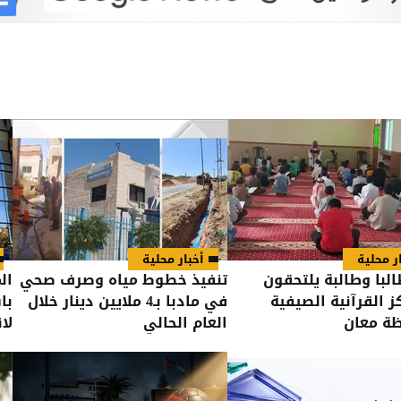
ر محلية
أخبار محلية
3 طالبا وطالبة يلتحقون
تنفيذ خطوط مياه وصرف صحي
ال
كز القرآنية الصيفية
في مادبا بـ4 ملايين دينار خلال
با
ة معان
العام الحالي
لان