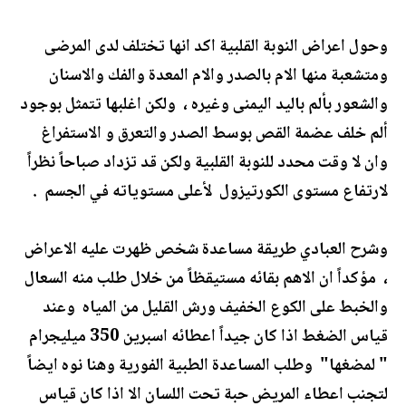
وحول اعراض النوبة القلبية اكد انها تختلف لدى المرضى
ومتشعبة منها الام بالصدر والام المعدة والفك والاسنان
والشعور بألم باليد اليمنى وغيره ، ولكن اغلبها تتمثل بوجود
ألم خلف عضمة القص بوسط الصدر والتعرق و الاستفراغ
وان لا وقت محدد للنوبة القلبية ولكن قد تزداد صباحاً نظراً
لارتفاع مستوى الكورتيزول لأعلى مستوياته في الجسم .
وشرح العبادي طريقة مساعدة شخص ظهرت عليه الاعراض
، مؤكداً ان الاهم بقائه مستيقظاً من خلال طلب منه السعال
والخبط على الكوع الخفيف ورش القليل من المياه وعند
قياس الضغط اذا كان جيداً اعطائه اسبرين 350 ميليجرام
" لمضغها" وطلب المساعدة الطبية الفورية وهنا نوه ايضاً
لتجنب اعطاء المريض حبة تحت اللسان الا اذا كان قياس