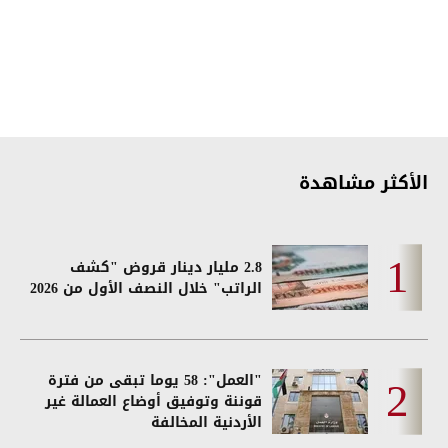
الأكثر مشاهدة
2.8 مليار دينار قروض "كشف
الراتب" خلال النصف الأول من 2026
"العمل": 58 يوما تبقى من فترة
قوننة وتوفيق أوضاع العمالة غير
الأردنية المخالفة