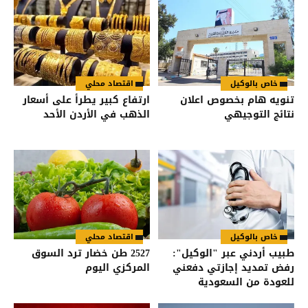
خاص بالوكيل
اقتصاد محلي
تنويه هام بخصوص اعلان
ارتفاع كبير يطرأ على أسعار
نتائج التوجيهي
الذهب في الأردن الأحد
خاص بالوكيل
اقتصاد محلي
طبيب أردني عبر "الوكيل":
2527 طن خضار ترد السوق
رفض تمديد إجازتي دفعني
المركزي اليوم
للعودة من السعودية