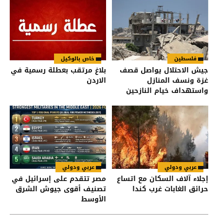
فلسطين
خاص بالوكيل
جيش الاحتلال يواصل قصف
بلاغ مرتقب بعطلة رسمية في
غزة ونسف المنازل
الاردن
واستهداف خيام النازحين
عربي ودولي
عربي ودولي
إجلاء آلاف السكان مع اتساع
مصر تتقدم على إسرائيل في
حرائق الغابات غرب كندا
تصنيف أقوى جيوش الشرق
الأوسط