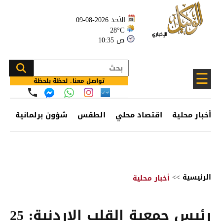
الأحد 2026-08-09
28°C
10:35 ص
☰
تواصل معنا.. لحظة بلحظة
أخبار محلية
اقتصاد محلي
الطقس
شؤون برلمانية
وظ
الرئيسية
>>
أخبار محلية
رئيس جمعية القلب الاردنية: 25