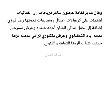
وقال مدير ثقافة عجلون سامر فريحات، إن الفعاليات
اشتملت على كرنفالات أطفال ومسابقات قدمتها رغد فوزي،
إضافة إلى حفل غنائي للفنان أحمد عبنده وعرض مسرحي
قدمه اياد الشطناوي وعرض فلكلوري تراثي قدمته فرقة
جمعية شباب الرمثا للثقافة والفنون.
اضافة اعلان