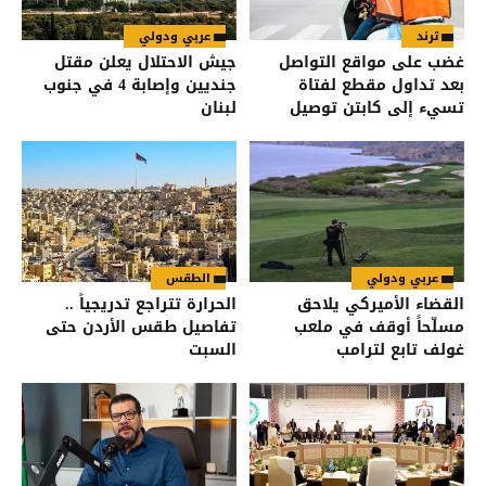
ترند
عربي ودولي
غضب على مواقع التواصل
جيش الاحتلال يعلن مقتل
بعد تداول مقطع لفتاة
جنديين وإصابة 4 في جنوب
تسيء إلى كابتن توصيل
لبنان
طعام
عربي ودولي
الطقس
القضاء الأميركي يلاحق
الحرارة تتراجع تدريجياً ..
مسلّحاً أوقف في ملعب
تفاصيل طقس الأردن حتى
غولف تابع لترامب
السبت