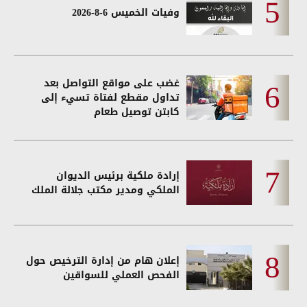
وفيات الخميس 6-8-2026
غضب على مواقع التواصل بعد
تداول مقطع لفتاة تسيء إلى
كابتن توصيل طعام
إرادة ملكية برئيس الديوان
الملكي ومدير مكتب جلالة الملك
إعلان هام من إدارة الترخيص حول
الفحص العملي للسواقين