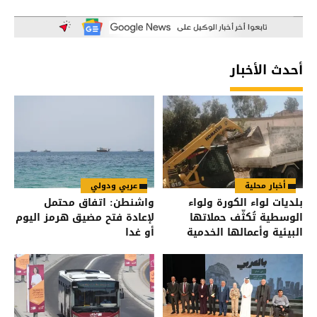
أحدث الأخبار
أخبار محلية
عربي ودولي
بلديات لواء الكورة ولواء
واشنطن: اتفاق محتمل
الوسطية تُكثّف حملاتها
لإعادة فتح مضيق هرمز اليوم
البيئية وأعمالها الخدمية
أو غدا