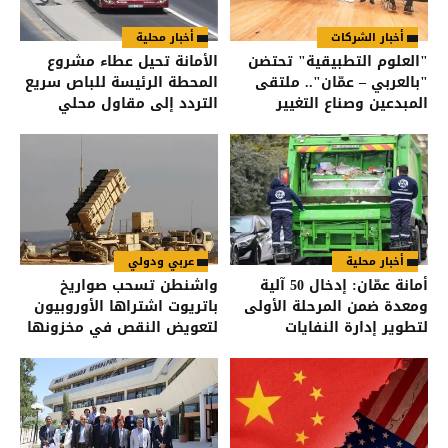
أخبار الشركات
أخبار محلية
"العلوم التطبيقية" تحتضن
الأمانة تحيل عطاء مشروع
"بالعربي – عمّان".. ملتقى
المحطة الرئيسة للباص سريع
المبدعين وصناع التغيير
التردد إلى مقاول محلي
أخبار محلية
عربي ودولي
أمانة عمّان: إدخال 50 آلية
واشنطن تسحب صواريخ
ومعدة ضمن المرحلة الأولى
باتريوت اشتراها الأوروبيون
لتطوير إدارة النفايات
لتعويض النقص في مخزونها